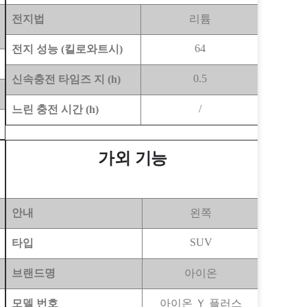
전지법
리튬
64
전지 성능 (킬로와트시)
0.5
신속충전 타임즈 지 (h)
/
느린 충전 시간 (h)
가외 기능
안내
왼쪽
SUV
타입
브랜드명
아이온
모델 번호
아이온 Ｙ 플러스