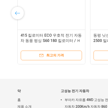
차
415 킬로미터 ECO 우호적 전기 자동
동펑 닛산
1
차 동풍 펑싱 S60 180 킬로미터 / Ｈ
2500 
를 정렬시키세요
축 거리
최고의 가격
약
고성능 전기 자동차
홈
부아카 자유롭 4WD 고성능 
제품 소개
자동차 200Km/h 자동차 860