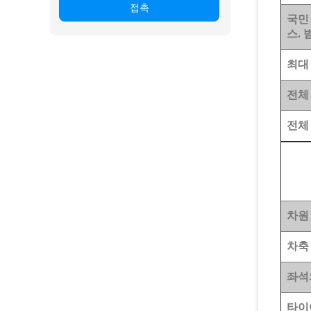
접촉
국민
스. 
최대 
전체 
전체 
차원
차축
좌석
타이