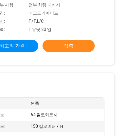
부 사항:
전부 차량 패키지
간:
네그도키아티드
건:
T/T,L/C
력:
1 유닛 30 일
최고의 가격
접촉
왼쪽
능:
64 킬로와트시
도:
150 킬로미터 / Ｈ