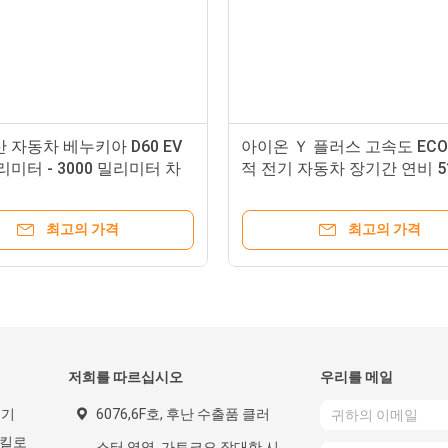
 자동차 베누키아 D60 EV
아이온 Ｙ 플러스 고속도 ECO
밀리미터 - 3000 밀리미터 차
적 전기 자동차 장기간 연비 5
 왼손 드라이브 자동차
로미터 / 610 킬로미터
최고의 가격
최고의 가격
저희를 따르십시오
우리를 메일
전기
6076,6F호, 후난 수출품 클러
 킬로
스터 영역, 가토크오 장대한 시