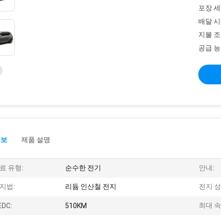
포장 세
배달 시
지불 조
공급 능
정보
제품 설명
료 유형:
순수한 전기
안내:
지법:
리듐 인산철 전지
전지 성
최대 속
EDC:
510KM