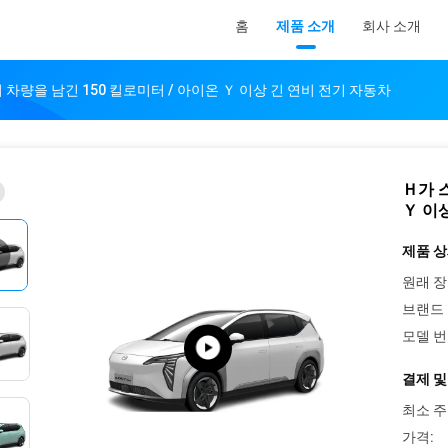
홈
제품 소개
회사 소개
차량을 남긴 150 킬로미터 / 아이온 Ｙ 이상 긴 연비 전기 자동차
Ｈ가 
Ｙ 이
제품 상
원래 장
브랜드 
모델 번
결제 및
최소 주
가격: