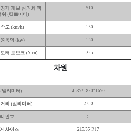
510
 경제 개발 심의회 맥
범위 (킬로미터)
150
속도 (km/h)
150
원동력 (kw)
225
모터 토오크 (N.m)
차원
4535*1870*1650
 (밀리미터)
2750
 거리 (밀리미터)
5
의 번호
215/55 R17
어 사이즈