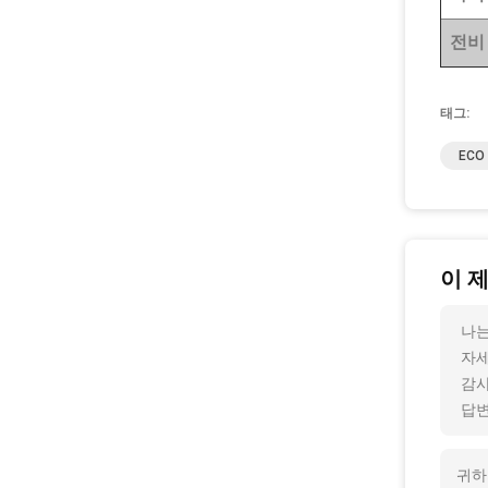
전비
태그:
EC
이 
나는
자세
감사
답변