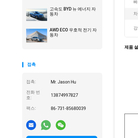
빠
고속도 BYD 뉴 에너지 자
차
동차
강
AWD ECO 우호적 전기 자
동차
제품 
접촉
접촉:
Mr. Jason Hu
전화 번
13874997827
호:
팩스:
86-731-85680039