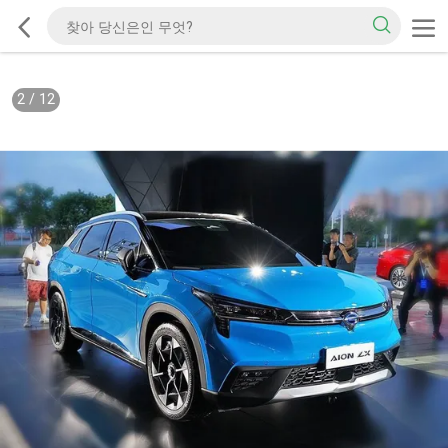
2
/
12