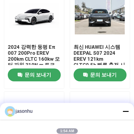
공장 투어
품질 관리
2024 강력한 둥펑 Eπ
최신 HUAWEI 시스템
007 200Pro EREV
DEEPAL S07 2024
연락처
200km CLTC 160kw 모
EREV 121km
터 파워 310N.m 토크
CLTC0.5h 빠른 충전 시
7.2s 0-100km/h 가속
간 175kW 최대 전력
견적 요청
문의 보내기
문의 보내기
320N.m 토크
중고차
jasonhu
순수한 전기 자동차
큰 전기 자동차
1:54 AM