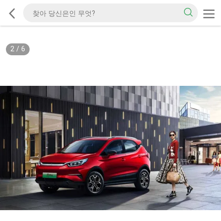
2
/
6