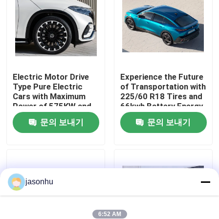
공장 투어
품질 관리
Electric Motor Drive
Experience the Future
Type Pure Electric
of Transportation with
연락처
Cars with Maximum
225/60 R18 Tires and
Power of 575KW and
66kwh Battery Energy
Kerb Weight of
Zero Emission Cars
견적 요청
문의 보내기
문의 보내기
1881kg
중고차
jasonhu
순수한 전기 자동차
큰 전기 자동차
6:52 AM