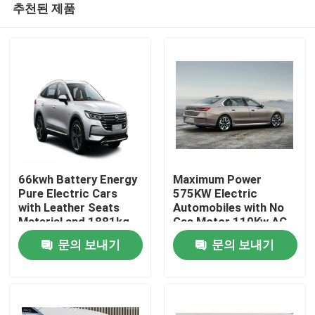
추천된 제품
66kwh Battery Energy
Maximum Power
Pure Electric Cars
575KW Electric
with Leather Seats
Automobiles with No
Material and 1881kg
Gas Motor 110Kw AC
홈
Kerb Weight
Synchrounous Electric
문의 보내기
문의 보내기
Motor
제품 소개
회사 소개