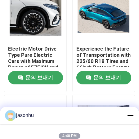
공장 투어
품질 관리
Electric Motor Drive
Experience the Future
Type Pure Electric
of Transportation with
연락처
Cars with Maximum
225/60 R18 Tires and
Power of 575KW and
66kwh Battery Energy
Kerb Weight of
Zero Emission Cars
견적 요청
문의 보내기
문의 보내기
1881kg
중고차
jasonhu
순수한 전기 자동차
큰 전기 자동차
4:40 PM