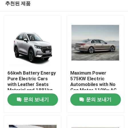
추천된 제품
66kwh Battery Energy
Maximum Power
Pure Electric Cars
575KW Electric
with Leather Seats
Automobiles with No
Material and 1881kg
Gas Motor 110Kw AC
홈
Kerb Weight
Synchrounous Electric
문의 보내기
문의 보내기
Motor
제품 소개
회사 소개