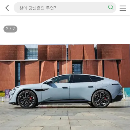
2
/
2